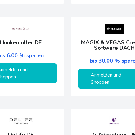
Hunkemoller DE
MAGIX & VEGAS Cre
Software DACH
bis 6.00 % sparen
bis 30.00 % spar
nmelden und
Anmelden und
hoppen
Shoppen
DeLife DE
G Adventures D