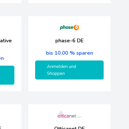
ative
phase-6 DE
bis 10.00 % sparen
en
Anmelden und
Shoppen
E
Otticanet DE