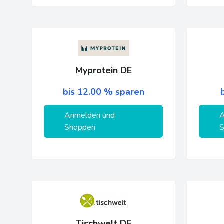
Myprotein DE
bis 12.00 % sparen
Anmelden und
A
Shoppen
S
Tischwelt DE